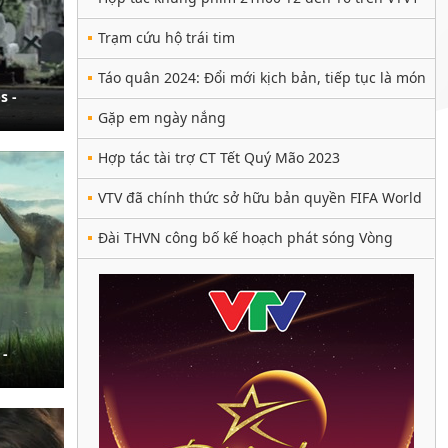
Trạm cứu hộ trái tim
Táo quân 2024: Đổi mới kịch bản, tiếp tục là món
s -
ăn tinh thần hấp dẫn
Gặp em ngày nắng
Hợp tác tài trợ CT Tết Quý Mão 2023
VTV đã chính thức sở hữu bản quyền FIFA World
Cup 2022™
Đài THVN công bố kế hoạch phát sóng Vòng
Chung kết UEFA EURO 2020™
 -