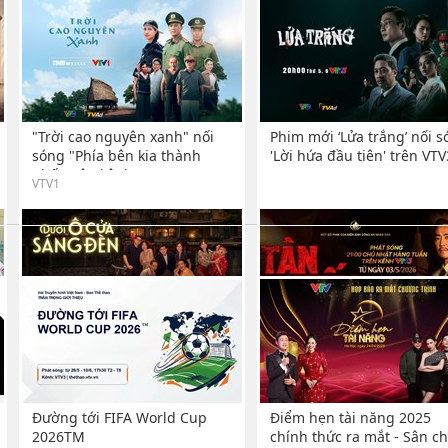
"Trời cao nguyên xanh" nối
Phim mới ‘Lửa trắng’ nối s
sóng "Phía bên kia thành
'Lời hứa đầu tiên' trên VTV
phố" trên kênh VTV1
VTV1
Dàn diễn viên thực lực hội tụ
Phim truyền hình 'Tận hiến
trong “Dưới ô cửa sáng đèn”
lên sóng VTV3
trên VTV3
VTV3 /
Đường tới FIFA World Cup
Điểm hẹn tài năng 2025
2026TM
chính thức ra mắt - Sân ch