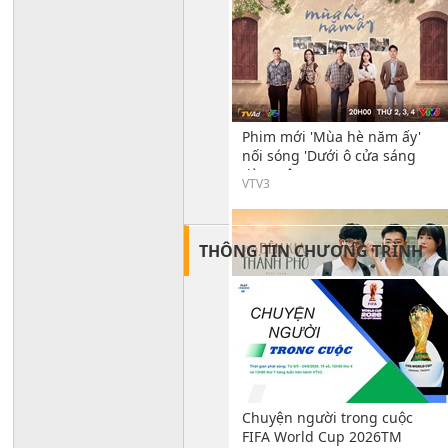
Phim mới 'Mùa hè năm ấy'
nối sóng 'Dưới ô cửa sáng
đèn' trên VTV3
VTV3
THÔNG TIN CHƯƠNG TRÌNH
“Phía bên kia thành phố” nối
sóng Ngược đường ngược
nắng
Chuyện người trong cuộc
FIFA World Cup 2026TM