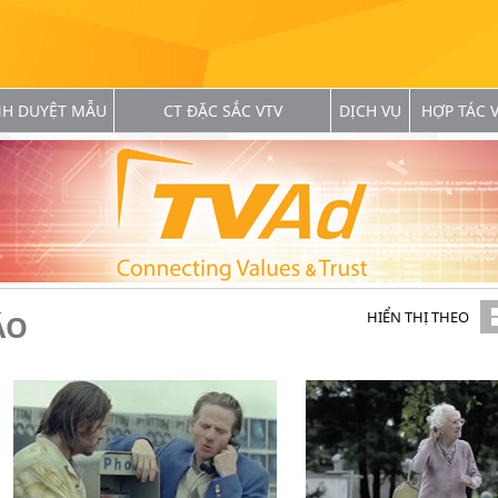
NH DUYỆT MẪU
CT ĐẶC SẮC VTV
DỊCH VỤ
HỢP TÁC V
HIỂN THỊ THEO
ÁO