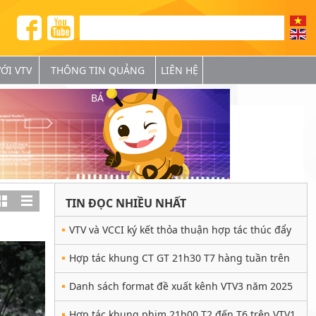
ỚI VTV
THÔNG TIN QUẢNG
LIÊN HỆ
BÁ
TIN ĐỌC NHIỀU NHẤT
VTV và VCCI ký kết thỏa thuận hợp tác thúc đẩy
phát triển doanh nghiệp giai đoạn 2025 - 2028
Hợp tác khung CT GT 21h30 T7 hàng tuần trên
VTV3
Danh sách format đề xuất kênh VTV3 năm 2025
Hợp tác khung phim 21h00 T2 đến T6 trên VTV1