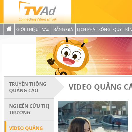
GIỚI THIỆU TVAd
BẢNG GIÁ
LỊCH PHÁT SÓNG
QUY TRÌ
TRUYỀN THÔNG
VIDEO QUẢNG C
QUẢNG CÁO
NGHIÊN CỨU THỊ
TRƯỜNG
VIDEO QUẢNG