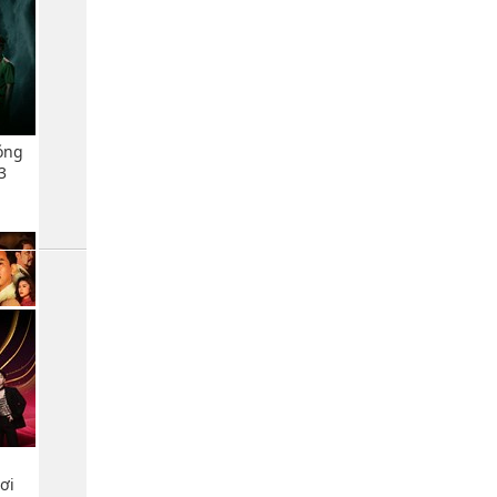
óng
3
'
ơi