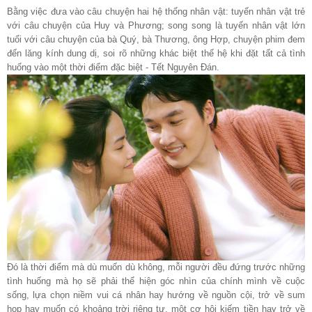
Bằng việc đưa vào câu chuyện hai hệ thống nhân vật: tuyến nhân vật trẻ
với câu chuyện của Huy và Phương; song song là tuyến nhân vật lớn
tuổi với câu chuyện của bà Quý, bà Thương, ông Hợp, chuyện phim đem
đến lăng kính dung dị, soi rõ những khác biệt thế hệ khi đặt tất cả tình
huống vào một thời điểm đặc biệt - Tết Nguyên Đán.
Đó là thời điểm mà dù muốn dù không, mỗi người đều đứng trước những
tình huống mà họ sẽ phải thể hiện góc nhìn của chính mình về cuộc
sống, lựa chọn niềm vui cá nhân hay hướng về nguồn cội, trở về sum
họp hay muốn có khoảng trời riêng tư, một cơ hội kiếm tiền hay trở về