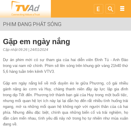
PHIM ĐANG PHÁT SÓNG
Gặp em ngày nắng
Cập nhật 09:26 | 24/01/2024
Dự án phim mới có sự tham gia của hai diễn viên Đình Tú - Anh Đào
trong vai nam nữ chính. Phim sẽ lên sóng trên khung giờ vàng 21h40 thứ
5,6 hàng tuần trên kênh VTV3.
Gặp em ngày nắng kể về mối duyên éo le giữa Phương, cô gái nhiều
gánh nặng áo cơm và Huy, chàng thanh niên đầy áp lực lập gia đình
trong dịp Tết đến. Phương trở thành bạn gái của Huy trong một buổi tiệc,
nhưng mối quan hệ lợi ích này lại lại dẫn họ đến rất nhiều tình huống trái
ngang, mở ra những mối quan hệ không ngờ với người thân của cả hai
phía. Nhưng điều đặc biệt, chính qua những biến cố và trải nghiệm, họ
dần cảm mến nhau, tình yêu đã nảy nở trong họ tự nhiên như mùa xuân
đang về.