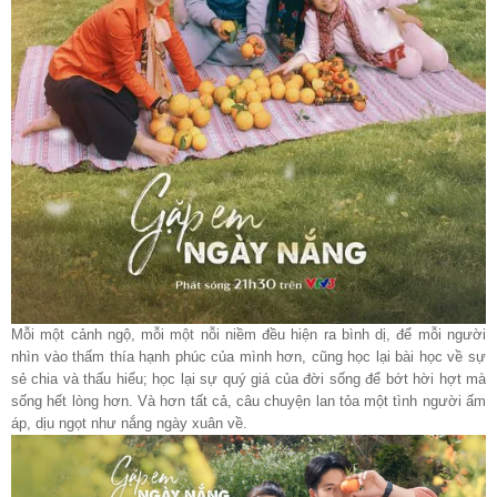
Mỗi một cảnh ngộ, mỗi một nỗi niềm đều hiện ra bình dị, để mỗi người
nhìn vào thấm thía hạnh phúc của mình hơn, cũng học lại bài học về sự
sẻ chia và thấu hiểu; học lại sự quý giá của đời sống để bớt hời hợt mà
sống hết lòng hơn. Và hơn tất cả, câu chuyện lan tỏa một tình người ấm
áp, dịu ngọt như nắng ngày xuân về.