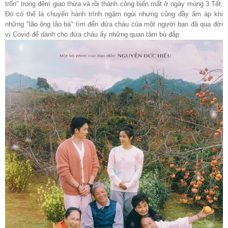
trốn" trong đêm giao thừa và rồi thành công biến mất ở ngày mùng 3 Tết.
Đó có thể là chuyến hành trình ngậm ngùi nhưng cũng đầy ấm áp khi
những "lão ông lão bà" tìm đến đứa cháu của một người bạn đã qua đời
vì Covid để dành cho đứa cháu ấy những quan tâm bù đắp.