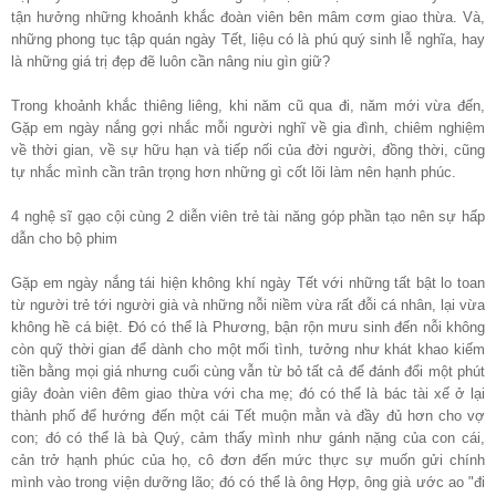
tận hưởng những khoảnh khắc đoàn viên bên mâm cơm giao thừa. Và,
những phong tục tập quán ngày Tết, liệu có là phú quý sinh lễ nghĩa, hay
là những giá trị đẹp đẽ luôn cần nâng niu gìn giữ?
Trong khoảnh khắc thiêng liêng, khi năm cũ qua đi, năm mới vừa đến,
Gặp em ngày nắng gợi nhắc mỗi người nghĩ về gia đình, chiêm nghiệm
về thời gian, về sự hữu hạn và tiếp nối của đời người, đồng thời, cũng
tự nhắc mình cần trân trọng hơn những gì cốt lõi làm nên hạnh phúc.
4 nghệ sĩ gạo cội cùng 2 diễn viên trẻ tài năng góp phần tạo nên sự hấp
dẫn cho bộ phim
Gặp em ngày nắng tái hiện không khí ngày Tết với những tất bật lo toan
từ người trẻ tới người già và những nỗi niềm vừa rất đỗi cá nhân, lại vừa
không hề cá biệt. Đó có thể là Phương, bận rộn mưu sinh đến nỗi không
còn quỹ thời gian để dành cho một mối tình, tưởng như khát khao kiếm
tiền bằng mọi giá nhưng cuối cùng vẫn từ bỏ tất cả để đánh đổi một phút
giây đoàn viên đêm giao thừa với cha mẹ; đó có thể là bác tài xế ở lại
thành phố để hướng đến một cái Tết muộn mằn và đầy đủ hơn cho vợ
con; đó có thể là bà Quý, cảm thấy mình như gánh nặng của con cái,
cản trở hạnh phúc của họ, cô đơn đến mức thực sự muốn gửi chính
mình vào trong viện dưỡng lão; đó có thể là ông Hợp, ông già ước ao "đi