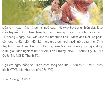
Gặp em ngày nắng là sự tái ngộ của một ekip trẻ trung, hiện đại: Đạo
diễn Nguyễn Đức Hiếu, biên tập Lại Phương Thảo, từng ghi dấu ấn với
"11 tháng 5 ngày" và "Gia đình vui bất thình lình". Điểm đặc biệt, bộ phim
còn quy tụ dàn diễn viên kết hợp giữa sự tươi mới, trẻ trung như Đình
Tú, Anh Đào, Trần Kiên, Cù Thị Trà, Yến My…và những gương mặt kỳ
cựu, giàu kinh nghiệm như NSND Lan Hương, NSUT Thanh Quý, NSND
Quốc Trị, NSND Thanh Tú…
Gặp em ngày nắng sẽ được phát sóng vào lúc 21h30 thứ 5, thứ 6 trên
kênh VTV3, bắt đầu từ ngày 25/1/2024.
Like fanpage TVAD