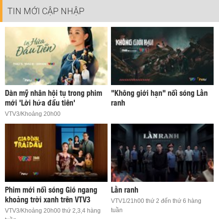
TIN MỚI CẬP NHẬP
Dàn mỹ nhân hội tụ trong phim
"Không giới hạn" nối sóng Lằn
mới 'Lời hứa đầu tiên'
ranh
VTV3/Khoảng 20h00
Phim mới nối sóng Gió ngang
Lằn ranh
khoảng trời xanh trên VTV3
VTV1/21h00 thứ 2 đến thứ 6 hàng
tuần
VTV3/Khoảng 20h00 thứ 2,3,4 hàng