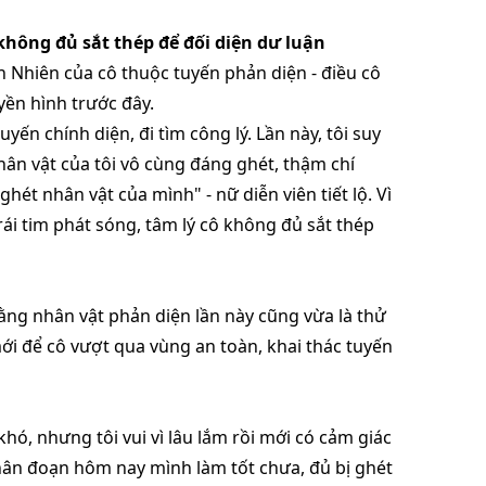
không đủ sắt thép để đối diện dư luận
An Nhiên của cô thuộc tuyến phản diện - điều cô
yền hình trước đây.
tuyến chính diện, đi tìm công lý. Lần này, tôi suy
 Nhân vật của tôi vô cùng đáng ghét, thậm chí
hét nhân vật của mình" - nữ diễn viên tiết lộ. Vì
rái tim phát sóng, tâm lý cô không đủ sắt thép
ằng nhân vật phản diện lần này cũng vừa là thử
ới để cô vượt qua vùng an toàn, khai thác tuyến
khó, nhưng tôi vui vì lâu lắm rồi mới có cảm giác
phân đoạn hôm nay mình làm tốt chưa, đủ bị ghét