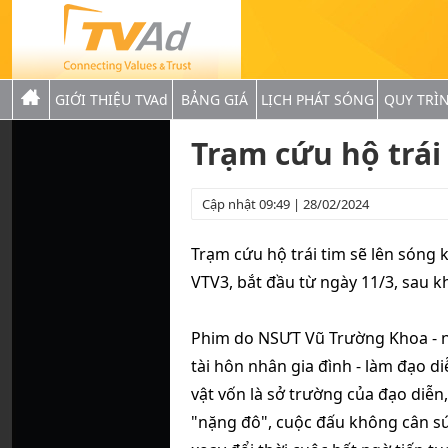
GIỚI THIỆU TVAd
BẢNG GIÁ
LỊCH PHÁT SÓNG
QUY TRÌ
Trạm cứu hộ trái
Cập nhật 09:49 | 28/02/2024
Trạm cứu hộ trái tim sẽ lên sóng
VTV3, bắt đầu từ ngày 11/3, sau k
Phim do NSƯT Vũ Trường Khoa - n
tài hôn nhân gia đình - làm đạo di
vật vốn là sở trường của đạo di
"nặng đô", cuộc đấu không cân s