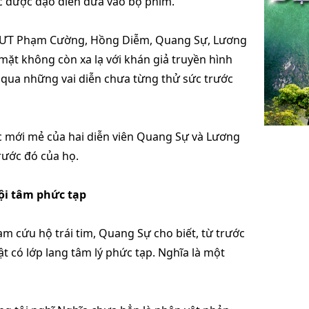
ục được đạo diễn đưa vào bộ phim.
ƯT Phạm Cường, Hồng Diễm, Quang Sự, Lương
t không còn xa lạ với khán giả truyền hình
qua những vai diễn chưa từng thử sức trước
ắc mới mẻ của hai diễn viên Quang Sự và Lương
rước đó của họ.
ội tâm phức tạp
ạm cứu hộ trái tim, Quang Sự cho biết, từ trước
t có lớp lang tâm lý phức tạp. Nghĩa là một