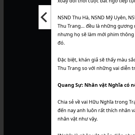
xoay đổi thời cuộc bất ngờ tiếp t
NSND Thu Hà, NSND Mỹ Uyên, NS
Thu Trang… đều là những gương mặ
nhưng họ sẽ làm mới phim thông 
đó.
Đặc biệt, khán giả sẽ thấy màu s
Thu Trang so với những vai diễn t
Quang Sự: Nhân vật Nghĩa có n
Chia sẻ về vai Hữu Nghĩa trong Tr
đến nay anh luôn rất thích nhân vậ
nhân vật như vậy.