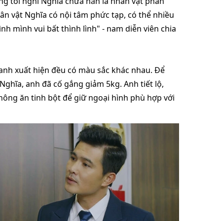
ng tôi nghĩ Nghĩa chưa hẳn là nhân vật phản
hân vật Nghĩa có nội tâm phức tạp, có thể nhiều
nh mình vui bất thình lình" - nam diễn viên chia
h xuất hiện đều có màu sắc khác nhau. Để
Nghĩa, anh đã cố gắng giảm 5kg. Anh tiết lộ,
hông ăn tinh bột để giữ ngoại hình phù hợp với