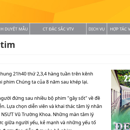
NH DUYỆT MẪU
CT ĐẶC SẮC VTV
DỊCH VỤ
HỢP TÁC V
 tim
 khung 21h40 thứ 2,3,4 hàng tuần trên kênh
hi phim Chúng ta của 8 năm sau khép lại.
gười đứng sau nhiều bộ phim "gây sốt" về đề
ễn. Lựa chọn diễn viên và khai thác tâm lý nhân
ễn, NSƯT Vũ Trường Khoa. Những màn tâm lý
ức giữa người yếu, kẻ mạnh và những yếu tố