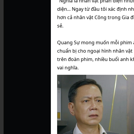
"Nghĩa là nhân vật phản diện như
diện... Ngay từ đầu tôi xác định n
hơn cả nhân vật Công trong Gia đì
sẻ.
Quang Sự mong muốn mỗi phim an
chuẩn bị cho ngoại hình nhân vật 
trên đoàn phim, nhiều buổi anh k
vai nghĩa.