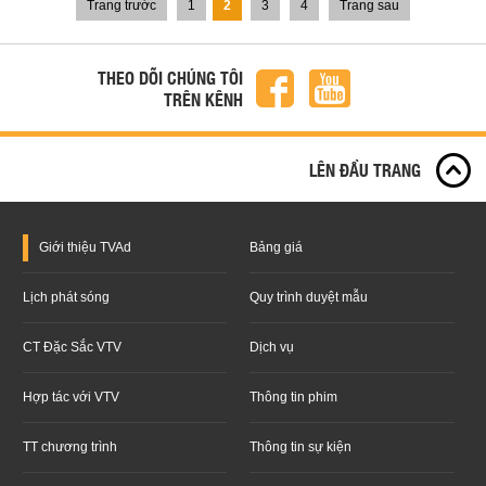
Trang trước
1
2
3
4
Trang sau
THEO DÕI CHÚNG TÔI
TRÊN KÊNH
LÊN ĐẦU TRANG
Giới thiệu
TVAd
Bảng giá
Lịch phát sóng
Quy trình duyệt mẫu
CT Đặc Sắc VTV
Dịch vụ
Hợp tác với VTV
Thông tin phim
TT chương trình
Thông tin sự kiện