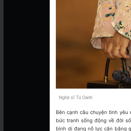
Nghệ sĩ Tú Oanh
Bên cạnh câu chuyện tình yêu
bức tranh sống động về đời số
bình dị đang nỗ lực cân bằng gi