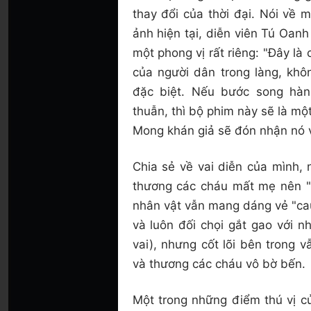
thay đổi của thời đại. Nói về 
ảnh hiện tại, diễn viên Tú Oan
một phong vị rất riêng:
"Đây là 
của người dân trong làng, kh
đặc biệt. Nếu bước song hà
thuẫn, thì bộ phim này sẽ là mộ
Mong khán giả sẽ đón nhận nó v
Chia sẻ về vai diễn của mình, 
thương các cháu mất mẹ nên "đ
nhân vật vẫn mang dáng vẻ "ca
và luôn đối chọi gắt gao với 
vai), nhưng cốt lõi bên trong v
và thương các cháu vô bờ bến.
Một trong những điểm thú vị 