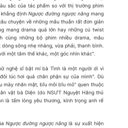
màu sắc của tác phẩm so với thị trường phim
h khẳng định
Ngược đường ngược nắng
mang
câu chuyện về những mâu thuẫn rất đơn giản
ông mang drama quá lớn hay những cú twist
nh cùng những bộ phim nhiều drama, mâu
t dòng sông nhẹ nhàng, vừa phải, thanh bình.
ới một tâm thế khác, một góc nhìn khác".
nữ nghệ sĩ bật mí bà Tình là một người dì vì
ôi lúc hơi quá chân phận sự của mình". Dù
u mày nhăn mặt, bĩu môi bĩu mỏ" quen thuộc
nhân vật bà Diện (do NSƯT Nguyệt Hằng thủ
ẫn là tấm lòng yêu thương, kính trọng anh rể
của
Ngược đường ngược nắng
là sự xuất hiện