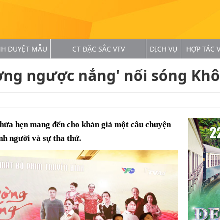
NH DUYỆT MẪU
CT ĐẶC SẮC VTV
DỊCH VỤ
HỢP TÁC V
ng ngược nắng' nối sóng Khô
hứa hẹn mang đến cho khán giả một câu chuyện
nh người và sự tha thứ.