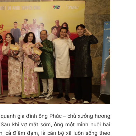
 quanh gia đình ông Phúc – chủ xưởng hương
. Sau khi vợ mất sớm, ông một mình nuôi hai
chị cả điềm đạm, là cán bộ xã luôn sống theo