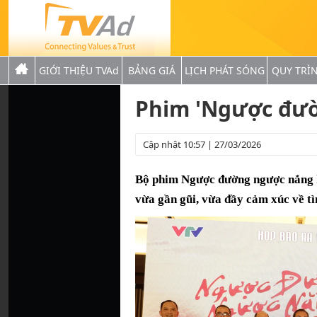
GIỚI THIỆU TVAd
BẢNG GIÁ
LỊCH PHÁT SÓNG
QUY TRÌ
Phim 'Ngược đườ
Cập nhật 10:57 | 27/03/2026
Bộ phim Ngược đường ngược nắng 
vừa gần gũi, vừa đầy cảm xúc về tì