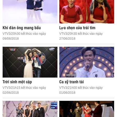
Khi đàn ông mang bầu
Lựa chọn của trái tim
VTV3/20h30 kết thúc vào ngày
VTV3/20h30 kết thúc vào ngày
09/08/2018
27/06/2018
Trời sinh một cặp
Ca sỹ tranh tài
VTV3/21h15 kết thúc vào ngày
VTV3/21h00 kết thúc vào ngày
02/06/2018
01/06/2018