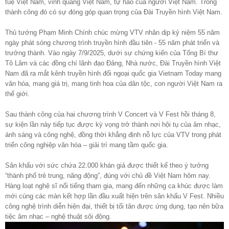
tuệ Việt Nam, vinh quang Việt Nam, tự hào của người Việt Nam. Trong
thành công đó có sự đóng góp quan trọng của Đài Truyền hình Việt Nam.
Thủ tướng Phạm Minh Chính chúc mừng VTV nhân dịp kỷ niệm 55 năm
ngày phát sóng chương trình truyền hình đầu tiên - 55 năm phát triển và
trưởng thành. Vào ngày 7/9/2025, dưới sự chứng kiến của Tổng Bí thư
Tô Lâm và các đồng chí lãnh đạo Đảng, Nhà nước, Đài Truyền hình Việt
Nam đã ra mắt kênh truyền hình đối ngoại quốc gia Vietnam Today mang
văn hóa, mang giá trị, mang tinh hoa của dân tộc, con người Việt Nam ra
thế giới.
Sau thành công của hai chương trình V Concert và V Fest hồi tháng 8,
sự kiện lần này tiếp tục được kỳ vọng trở thành nơi hội tụ của âm nhạc,
ánh sáng và công nghệ, đồng thời khẳng định nỗ lực của VTV trong phát
triển công nghiệp văn hóa – giải trí mang tầm quốc gia.
Sân khấu với sức chứa 22.000 khán giả được thiết kế theo ý tưởng
“thành phố trẻ trung, năng động”, đúng với chủ đề Việt Nam hôm nay.
Hàng loạt nghệ sĩ nổi tiếng tham gia, mang đến những ca khúc được làm
mới cùng các màn kết hợp lần đầu xuất hiện trên sân khấu V Fest. Nhiều
công nghệ trình diễn hiện đại, thiết bị tối tân được ứng dụng, tạo nên bữa
tiệc âm nhạc – nghệ thuật sôi động.