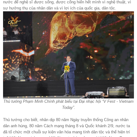
nước để nghệ sĩ được sống, được cống hiến hết mình vì nghệ thuật, vì
sự hưởng thụ của nhân dân và vì lợi ích của quốc gia, dân tộc.
Thủ tướng Phạm Minh Chính phát biểu tại Đại nhạc hội “V Fest - Vietnam
Today”.
Thủ tướng cho biết, nhân dịp 80 năm Ngày truyền thống Công an nhân
dân anh hùng, 80 năm Cách mạng tháng 8 và Quốc khánh 2/9, nước ta
đã tổ chức một chuỗi sự kiện văn hóa mang tính dân tộc và thể hiện trí