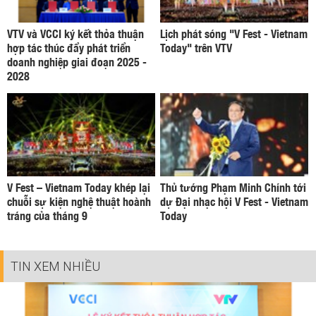
VTV và VCCI ký kết thỏa thuận
Lịch phát sóng "V Fest - Vietnam
hợp tác thúc đẩy phát triển
Today" trên VTV
doanh nghiệp giai đoạn 2025 -
2028
V Fest – Vietnam Today khép lại
Thủ tướng Phạm Minh Chính tới
chuỗi sự kiện nghệ thuật hoành
dự Đại nhạc hội V Fest - Vietnam
tráng của tháng 9
Today
TIN XEM NHIỀU