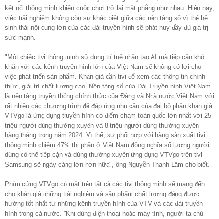
kết nối thông minh khiến cuộc chơi trở lại mặt phẳng như nhau. Hiện nay,
việc trải nghiệm không còn sự khác biệt giữa các nền tảng số vì thế hệ
sinh thái nội dung lớn của các đài truyền hình sẽ phát huy đầy đủ giá trị
sức mạnh.
"Một chiếc tivi thông minh sử dụng trí tuệ nhân tạo AI mà tiếp cận khó
khăn với các kênh truyền hình lớn của Việt Nam sẽ không có lợi cho
việc phát triển sản phẩm. Khán giả cần tivi để xem các thông tin chính
thức, giải trí chất lượng cao. Nền tảng số của Đài Truyền hình Việt Nam
là nền tảng truyền thông chính thức của Đảng và Nhà nước Việt Nam với
rất nhiều các chương trình để đáp ứng nhu cầu của đại bộ phận khán giả.
VTVgo là ứng dụng truyền hình có điểm chạm toàn quốc lớn nhất với 25
triệu người dùng thường xuyên và 8 triệu người dùng thường xuyên
hàng tháng trong năm 2024. Vì thế, sự phối hợp với hãng sản xuất tivi
thông minh chiếm 47% thị phần ở Việt Nam đồng nghĩa số lượng người
dùng có thể tiếp cận và dùng thường xuyên ứng dụng VTVgo trên tivi
Samsung sẽ ngày càng lớn hơn nữa", ông Nguyễn Thanh Lâm cho biết.
Phím cứng VTVgo có mặt trên tất cả các tivi thông minh sẽ mang đến
cho khán giả những trải nghiệm và sản phẩm chất lượng đáng được
hưởng tốt nhất từ những kênh truyền hình của VTV và các đài truyền
hình trong cả nước. "Khi dùng điện thoại hoặc máy tính, người ta chủ