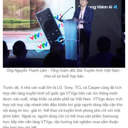
Ông Nguyễn Thanh Lâm - Tổng Giám đốc Đài Truyền hình Việt Nam -
chia sẻ tại buổi họp báo.
Trước đó, 4 nhà sản xuất lớn là LG, Sony, TCL và Casper cũng đã tích
hợp nền tảng truyền hình số quốc gia VTVgo trên các tivi thông minh
được sản xuất, nhập khẩu và phân phối tại Việt Nam. VTVgo được tích
hợp nút truy cập nhanh trên điều khiển tivi giúp người dùng tiếp cận kho
nội dung tin tức, giải trí, thể thao và truyền hình phong phú chỉ với một
phím bấm. Ngoài ra, người dùng còn có thể mua sản phẩm Samsung
trực tiếp trên nền tảng VTVgo, tận hưởng trải nghiệm mua sắm thuận
tiện hơn bao giờ hết.