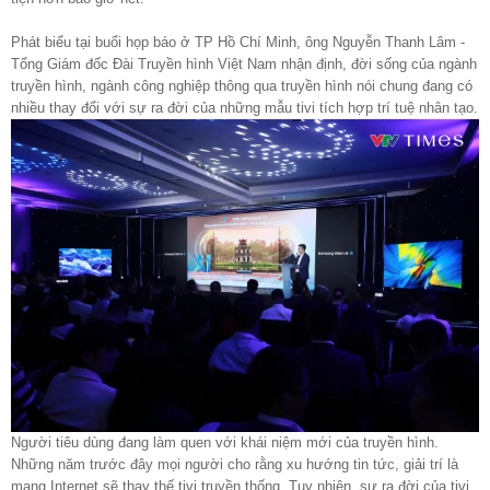
Phát biểu tại buổi họp báo ở TP Hồ Chí Minh, ông Nguyễn Thanh Lâm -
Tổng Giám đốc Đài Truyền hình Việt Nam nhận định, đời sống của ngành
truyền hình, ngành công nghiệp thông qua truyền hình nói chung đang có
nhiều thay đổi với sự ra đời của những mẫu tivi tích hợp trí tuệ nhân tạo.
Người tiêu dùng đang làm quen với khái niệm mới của truyền hình.
Những năm trước đây mọi người cho rằng xu hướng tin tức, giải trí là
mạng Internet sẽ thay thế tivi truyền thống. Tuy nhiên, sự ra đời của tivi