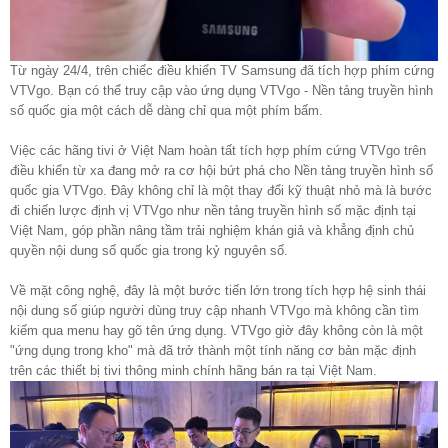
Từ ngày 24/4, trên chiếc điều khiển TV Samsung đã tích hợp phím cứng
VTVgo. Bạn có thể truy cập vào ứng dụng VTVgo - Nền tảng truyền hình
số quốc gia một cách dễ dàng chỉ qua một phím bấm.
Việc các hãng tivi ở Việt Nam hoàn tất tích hợp phím cứng VTVgo trên
điều khiển từ xa đang mở ra cơ hội bứt phá cho Nền tảng truyền hình số
quốc gia VTVgo. Đây không chỉ là một thay đổi kỹ thuật nhỏ mà là bước
đi chiến lược định vị VTVgo như nền tảng truyền hình số mặc định tại
Việt Nam, góp phần nâng tầm trải nghiệm khán giả và khẳng định chủ
quyền nội dung số quốc gia trong kỷ nguyên số.
Về mặt công nghệ, đây là một bước tiến lớn trong tích hợp hệ sinh thái
nội dung số giúp người dùng truy cập nhanh VTVgo mà không cần tìm
kiếm qua menu hay gõ tên ứng dụng. VTVgo giờ đây không còn là một
"ứng dụng trong kho" mà đã trở thành một tính năng cơ bản mặc định
trên các thiết bị tivi thông minh chính hãng bán ra tại Việt Nam.