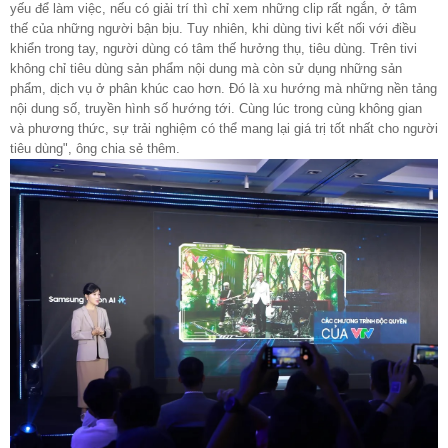
yếu để làm việc, nếu có giải trí thì chỉ xem những clip rất ngắn, ở tâm
thế của những người bận bịu. Tuy nhiên, khi dùng tivi kết nối với điều
khiển trong tay, người dùng có tâm thế hưởng thụ, tiêu dùng. Trên tivi
không chỉ tiêu dùng sản phẩm nội dung mà còn sử dụng những sản
phẩm, dịch vụ ở phân khúc cao hơn. Đó là xu hướng mà những nền tảng
nội dung số, truyền hình số hướng tới. Cùng lúc trong cùng không gian
và phương thức, sự trải nghiệm có thể mang lại giá trị tốt nhất cho người
tiêu dùng", ông chia sẻ thêm.