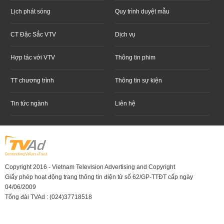
Lịch phát sóng
Quy trình duyệt mẫu
CT Đặc Sắc VTV
Dịch vụ
Hợp tác với VTV
Thông tin phim
TT chương trình
Thông tin sự kiện
Tin tức ngành
Liên hệ
Copyright 2016 - Vietnam Television Advertising and Copyright
Giấy phép hoạt động trang thông tin điện tử số 62/GP-TTĐT cấp ngày
04/06/2009
Tổng đài TVAd : (024)37718518