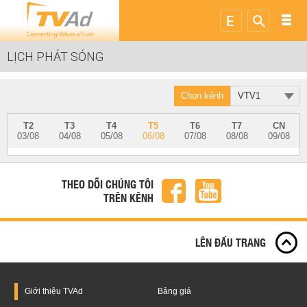
LỊCH PHÁT SÓNG
Chọn kênh
VTV1
T2
T3
T4
T5
T6
T7
CN
03/08
04/08
05/08
06/08
07/08
08/08
09/08
THEO DÕI CHÚNG TÔI
TRÊN KÊNH
LÊN ĐẦU TRANG
Giới thiệu
TVAd
Bảng giá