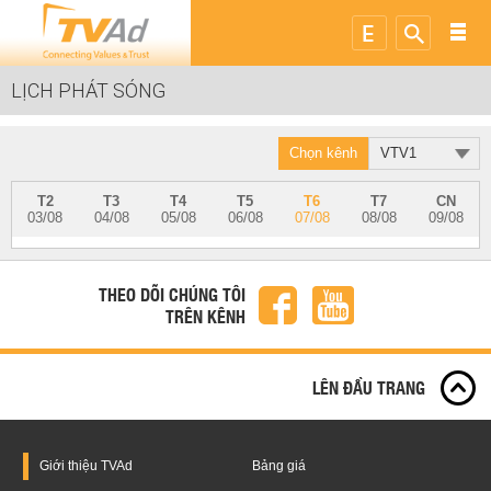
LỊCH PHÁT SÓNG
Chọn kênh
VTV1
T2
T3
T4
T5
T6
T7
CN
03/08
04/08
05/08
06/08
07/08
08/08
09/08
THEO DÕI CHÚNG TÔI
TRÊN KÊNH
LÊN ĐẦU TRANG
Giới thiệu
TVAd
Bảng giá