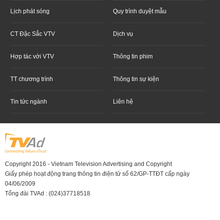
Lịch phát sóng
Quy trình duyệt mẫu
CT Đặc Sắc VTV
Dịch vụ
Hợp tác với VTV
Thông tin phim
TT chương trình
Thông tin sự kiện
Tin tức ngành
Liên hệ
Copyright 2016 - Vietnam Television Advertising and Copyright
Giấy phép hoạt động trang thông tin điện tử số 62/GP-TTĐT cấp ngày
04/06/2009
Tổng đài TVAd : (024)37718518