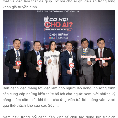
thật và việc làm thật đã giúp Cơ hội cho ai ghi dấu ấn trong lòng
khán giả truyền hình.
Bên cạnh việc mang tới việc làm cho người lao động, chương trình
còn cung cấp những kiến thức bổ ích cho người xem, với những kỹ
năng mềm cần thiết khi theo các ứng viên trả lời phỏng vấn, vượt
qua thử thách khó của các Sếp....
Năm nay, trong bối cảnh nền kinh tế chịu tác động lớn từ dịch