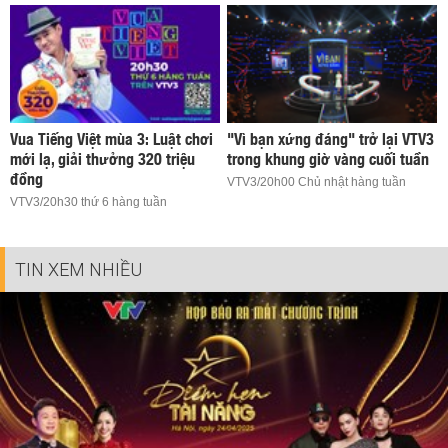
Vua Tiếng Việt mùa 3: Luật chơi
"Vì bạn xứng đáng" trở lại VTV3
mới lạ, giải thưởng 320 triệu
trong khung giờ vàng cuối tuần
đồng
VTV3/20h00 Chủ nhật hàng tuần
VTV3/20h30 thứ 6 hàng tuần
TIN XEM NHIỀU