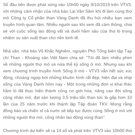
Số đầu tiên được phát sóng vào 10h00 ngày 9/10/2019 trên VTV3,
với những cảm nhận của nhà báo Lại Văn Sâm khi đi làm cùng thợ
mỏ Công ty Cổ phần than Vàng Danh đã thu hút nhiều bạn xem
truyền hình quan tâm. Nhiều người sau khi xem đã cảm thông, chia
sẻ với cuộc sống lao động vất vả dưới hầm sâu của thợ lò trong
nhiệm vụ sản xuất than cho nền kinh tế.
Nhà văn, nhà báo Võ Khắc Nghiêm, nguyên Phó Tổng biên tập Tạp
chí Than - Khoáng sản Việt Nam chia sẻ: "Tôi đã làm nhiều phim
về những người thợ mỏ và nửa thế kỷ sống ở mỏ. Nhưng sau khi
xem chương trình truyền hình Sống ở mỏ - VTV3 vẫn hết sức xúc
động, choáng ngợp bởi những khuôn hình rất đẹp, hiện đại và nhịp
sống của Vàng Danh hôm nay - Một trong những đơn vị khai thác
hầm lò đã thực hiện thành công cơ giới hóa, nâng cao đời sống
công nhân mỏ, đạt sản lượng 3,5 triệu tấn than tức là gấp hơn 10
lần của 25 năm trước khi thành lập Tập đoàn TKV. Mong rằng
đồng bào và chiến sĩ cả nước sẽ tiếp tục được cùng Sống ở mỏ với
những người thợ mỏ, công nhân lao động vùng than".
Chương trình dự kiến sẽ ra 14 số và phát trên VTV3 vào 10h00 thứ