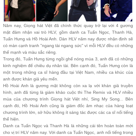
Năm nay, Giọng hát Việt đã chính thức quay trở lại với 4 gương
mặt đảm nhận vai trò HLV, gồm danh ca Tuấn Ngọc, Thanh Hà,
Tuấn Hưng và Hồ Hoài Anh. Dàn HLV năm nay được nhận định sẽ
có màn cạnh tranh "ngang tài ngang sức" vì mỗi HLV đều có những
thế mạnh và màu sắc riêng.
Trong đó, Tuấn Hưng từng ngồi ghế nóng mùa 3, anh đã có những
kinh nghiệm để chiêu dụ nhân tài. Bên cạnh đó, Tuấn Hưng còn là
một trong những ca sĩ hàng đầu tại Việt Nam, nhiều ca khúc của
anh được khán giả yêu mến.
Hồ Hoài Anh là gương mặt không còn xa lạ với khán giả truyền
hình, anh đã từng là giám khảo cuộc thi The Remix và HLV nhiều
mùa của chương trình Giọng hát Việt nhí, Sing My Song... Bên
cạnh đó, Hồ Hoài Anh cũng là giám đốc âm nhạc của hàng loạt
chương trình lớn, sở hữu không ít sáng tác được các ca sĩ nổi tiếng
thể hiện.
Danh ca Tuấn Ngọc và Thanh Hà là những cái tên hoàn toàn mới
cho vị trí HLV năm nay. Với danh ca Tuấn Ngọc, anh nổi tiếng trong