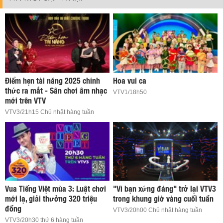
Điểm hẹn tài năng 2025 chính
Hoa vui ca
thức ra mắt - Sân chơi âm nhạc
VTV1/18h50
mới trên VTV
VTV3/21h15 Chủ nhật hàng tuần
Vua Tiếng Việt mùa 3: Luật chơi
"Vì bạn xứng đáng" trở lại VTV3
mới lạ, giải thưởng 320 triệu
trong khung giờ vàng cuối tuần
đồng
VTV3/20h00 Chủ nhật hàng tuần
VTV3/20h30 thứ 6 hàng tuần