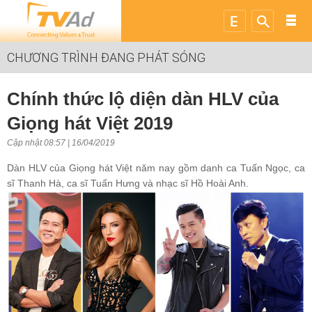
CHƯƠNG TRÌNH ĐANG PHÁT SÓNG
Chính thức lộ diện dàn HLV của
Giọng hát Việt 2019
Cập nhật 08:57 | 16/04/2019
Dàn HLV của Giọng hát Việt năm nay gồm danh ca Tuấn Ngọc, ca
sĩ Thanh Hà, ca sĩ Tuấn Hưng và nhạc sĩ Hồ Hoài Anh.