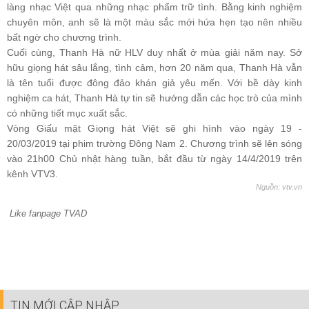
làng nhạc Việt qua những nhạc phẩm trữ tình. Bằng kinh nghiệm
chuyên môn, anh sẽ là một màu sắc mới hứa hẹn tạo nên nhiều
bất ngờ cho chương trình.
Cuối cùng, Thanh Hà nữ HLV duy nhất ở mùa giải năm nay. Sở
hữu giọng hát sâu lắng, tình cảm, hơn 20 năm qua, Thanh Hà vẫn
là tên tuổi được đông đảo khán giả yêu mến. Với bề dày kinh
nghiệm ca hát, Thanh Hà tự tin sẽ hướng dẫn các học trò của mình
có những tiết mục xuất sắc.
Vòng Giấu mặt Giọng hát Việt sẽ ghi hình vào ngày 19 -
20/03/2019 tại phim trường Đông Nam 2. Chương trình sẽ lên sóng
vào 21h00 Chủ nhật hàng tuần, bắt đầu từ ngày 14/4/2019 trên
kênh VTV3.
Nguồn: vtv.vn
Like fanpage TVAD
TIN MỚI CẬP NHẬP