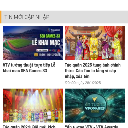
TIN MỚI CẬP NHẬP
VTV tường thuật trực tiếp Lễ
Táo quân 2025 tung ảnh chính
khai mạc SEA Games 33
thức: Các Táo lo lắng vì sáp
nhập, xóa tên
/20h00 ngày 28/1/2025
Táo quân 2024: Đổi mới kịch
"Ấn tượng VTV - VTV Awards