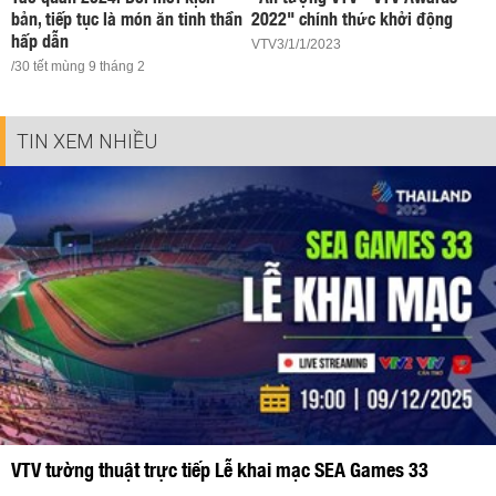
bản, tiếp tục là món ăn tinh thần
2022" chính thức khởi động
hấp dẫn
VTV3/1/1/2023
/30 tết mùng 9 tháng 2
TIN XEM NHIỀU
VTV tường thuật trực tiếp Lễ khai mạc SEA Games 33