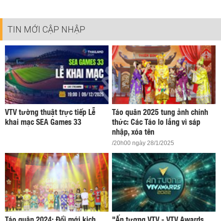
TIN MỚI CẬP NHẬP
VTV tường thuật trực tiếp Lễ
Táo quân 2025 tung ảnh chính
khai mạc SEA Games 33
thức: Các Táo lo lắng vì sáp
nhập, xóa tên
/20h00 ngày 28/1/2025
Táo quân 2024: Đổi mới kịch
"Ấn tượng VTV - VTV Awards