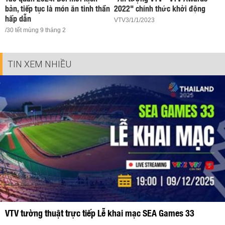
bản, tiếp tục là món ăn tinh thần
2022" chính thức khởi động
hấp dẫn
VTV3/1/1/2023
/30 tết mùng 9 tháng 2
TIN XEM NHIỀU
VTV tường thuật trực tiếp Lễ khai mạc SEA Games 33