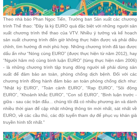
Theo nhà báo Phan Ngọc Tiến, Trưởng ban Sản xuất các chương
trình Thể thao: "Đây là kỳ EURO quá đặc biệt với những người sản
xuất chương trình thể thao của VTV. Nhiều ý tưởng và kế hoạch
sản xuất chương trình đến giờ không thực hiện được và phải điều
chỉnh, tìm hướng đi mới phù hợp. Những chương trình đã tạo được
dấu ấn như “Nóng cùng EURO” (được thực hiện từ năm 2012), hay
“Người hâm mộ cùng bình luận EURO” (từng thực hiện năm 2006)
- là những chương trình tập trung đông người sẽ phải dừng sản
xuất để đảm bảo an toàn, phòng chống dịch bệnh. Đối với các
chương trình đồng hành đảm bảo an toàn phòng chống dịch như:
“Nhật ký EURO”, “Toàn cảnh EURO”, “Rap EURO”, “Sôi động
EURO”, “Khoảnh khắc EURO”, “Con số EURO”, “Bình luận trước -
giữa - sau các trận đấu... chúng tôi đã có nhiều phương án và dành
nhiều thời gian để cập nhật những thông tin mới nhất, sát nhất về
EURO, về các cầu thủ, các đội tuyển tham dự để phục vụ khán giả
truyền hình tốt nhất."