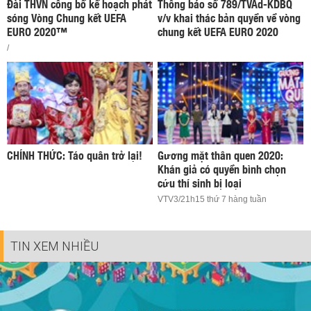
Đài THVN công bố kế hoạch phát
Thông báo số 789/TVAd-KDBQ
sóng Vòng Chung kết UEFA
v/v khai thác bản quyền về vòng
EURO 2020™
chung kết UEFA EURO 2020
/
CHÍNH THỨC: Táo quân trở lại!
Gương mặt thân quen 2020:
Khán giả có quyền bình chọn
cứu thí sinh bị loại
VTV3/21h15 thứ 7 hàng tuần
TIN XEM NHIỀU