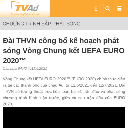
CHƯƠNG TRÌNH SẮP PHÁT SÓNG
Đài THVN công bố kế hoạch phát
sóng Vòng Chung kết UEFA EURO
2020™
Cập nhật 04:42 | 01/06/2021
Vòng Chung kết UEFA EURO 2020™ (EURO 2020) chính thức diễn
ra tại các thành phố của châu Âu, từ 12/6/2021 đến 12/7/2021. Đài
THVN sẽ tường thuật trực tiếp toàn bộ 51 trận đấu và phát sóng
chương trình bình luận trước, giữa và sau trận đấu của EURO
2020.