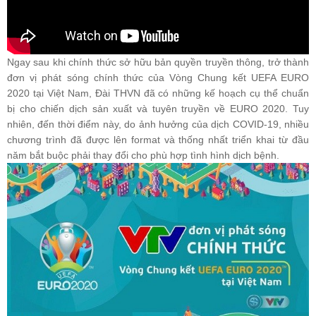
Ngay sau khi chính thức sở hữu bản quyền truyền thông, trở thành
đơn vị phát sóng chính thức của Vòng Chung kết UEFA EURO
2020 tại Việt Nam, Đài THVN đã có những kế hoạch cụ thể chuẩn
bị cho chiến dịch sản xuất và tuyên truyền về EURO 2020. Tuy
nhiên, đến thời điểm này, do ảnh hưởng của dịch COVID-19, nhiều
chương trình đã được lên format và thống nhất triển khai từ đầu
năm bắt buộc phải thay đổi cho phù hợp tình hình dịch bệnh.