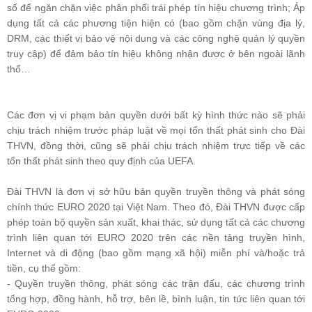
số để ngăn chặn việc phân phối trái phép tín hiệu chương trình; Áp
dụng tất cả các phương tiện hiện có (bao gồm chặn vùng địa lý,
DRM, các thiết vị bảo vệ nội dung và các công nghệ quản lý quyền
truy cập) để đảm bảo tín hiệu không nhận được ở bên ngoài lãnh
thổ…
Các đơn vị vi phạm bản quyền dưới bất kỳ hình thức nào sẽ phải
chịu trách nhiệm trước pháp luật về mọi tổn thất phát sinh cho Đài
THVN, đồng thời, cũng sẽ phải chịu trách nhiệm trực tiếp về các
tổn thất phát sinh theo quy định của UEFA.
Đài THVN là đơn vị sở hữu bản quyền truyền thông và phát sóng
chính thức EURO 2020 tại Việt Nam. Theo đó, Đài THVN được cấp
phép toàn bộ quyền sản xuất, khai thác, sử dụng tất cả các chương
trình liên quan tới EURO 2020 trên các nền tảng truyền hình,
Internet và di động (bao gồm mạng xã hội) miễn phí và/hoặc trả
tiền, cụ thể gồm:
- Quyền truyền thông, phát sóng các trận đấu, các chương trình
tổng hợp, đồng hành, hỗ trợ, bên lề, bình luận, tin tức liên quan tới