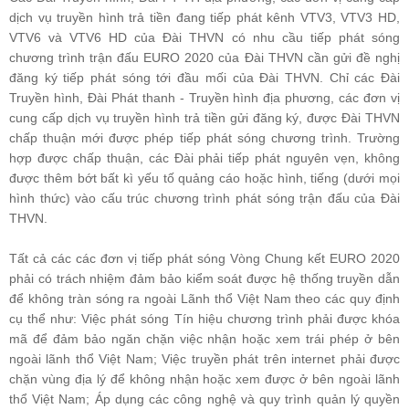
dịch vụ truyền hình trả tiền đang tiếp phát kênh VTV3, VTV3 HD,
VTV6 và VTV6 HD của Đài THVN có nhu cầu tiếp phát sóng
chương trình trận đấu EURO 2020 của Đài THVN cần gửi đề nghị
đăng ký tiếp phát sóng tới đầu mối của Đài THVN. Chỉ các Đài
Truyền hình, Đài Phát thanh - Truyền hình địa phương, các đơn vị
cung cấp dịch vụ truyền hình trả tiền gửi đăng ký, được Đài THVN
chấp thuận mới được phép tiếp phát sóng chương trình. Trường
hợp được chấp thuận, các Đài phải tiếp phát nguyên vẹn, không
được thêm bớt bất kì yếu tố quảng cáo hoặc hình, tiếng (dưới mọi
hình thức) vào cấu trúc chương trình phát sóng trận đấu của Đài
THVN.
Tất cả các các đơn vị tiếp phát sóng Vòng Chung kết EURO 2020
phải có trách nhiệm đảm bảo kiểm soát được hệ thống truyền dẫn
để không tràn sóng ra ngoài Lãnh thổ Việt Nam theo các quy định
cụ thể như: Việc phát sóng Tín hiệu chương trình phải được khóa
mã để đảm bảo ngăn chặn việc nhận hoặc xem trái phép ở bên
ngoài lãnh thổ Việt Nam; Việc truyền phát trên internet phải được
chặn vùng địa lý để không nhận hoặc xem được ở bên ngoài lãnh
thổ Việt Nam; Áp dụng các công nghệ và quy trình quản lý quyền