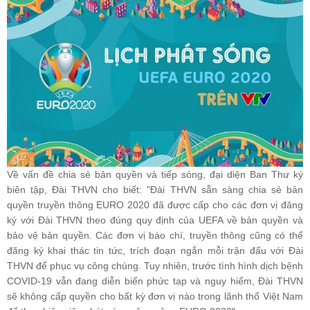
Về vấn đề chia sẻ bản quyền và tiếp sóng, đại diện Ban Thư ký
biên tập, Đài THVN cho biết: "Đài THVN sẵn sàng chia sẻ bản
quyền truyền thông EURO 2020 đã được cấp cho các đơn vị đăng
ký với Đài THVN theo đúng quy định của UEFA về bản quyền và
bảo vệ bản quyền. Các đơn vị báo chí, truyền thông cũng có thể
đăng ký khai thác tin tức, trích đoạn ngắn mỗi trận đấu với Đài
THVN để phục vụ công chúng. Tuy nhiên, trước tình hình dịch bệnh
COVID-19 vẫn đang diễn biến phức tạp và nguy hiểm, Đài THVN
sẽ không cấp quyền cho bất kỳ đơn vị nào trong lãnh thổ Việt Nam