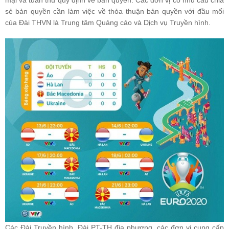
mại và tuân thủ quy định về bản quyền. Các đơn vị có nhu cầu chia
sẻ bản quyền cần làm việc về thỏa thuận bản quyền với đầu mối
của Đài THVN là Trung tâm Quảng cáo và Dịch vụ Truyền hình.
Các Đài Truyền hình, Đài PT-TH địa phương, các đơn vị cung cấp