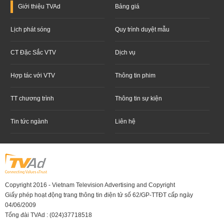
Giới thiệu
TVAd
Bảng giá
Lịch phát sóng
Quy trình duyệt mẫu
CT Đặc Sắc VTV
Dịch vụ
Hợp tác với VTV
Thông tin phim
TT chương trình
Thông tin sự kiện
Tin tức ngành
Liên hệ
Copyright 2016 - Vietnam Television Advertising and Copyright
Giấy phép hoạt động trang thông tin điện tử số 62/GP-TTĐT cấp ngày
04/06/2009
Tổng đài TVAd : (024)37718518