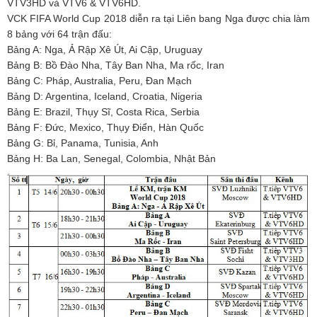
VTV3HD và VTV6 & VTV6HD.
VCK FIFA World Cup 2018 diễn ra tại Liên bang Nga được chia làm
8 bảng với 64 trận đấu:
Bảng A: Nga, Ả Rập Xê Út, Ai Cập, Uruguay
Bảng B: Bồ Đào Nha, Tây Ban Nha, Ma rốc, Iran
Bảng C: Pháp, Australia, Peru, Đan Mạch
Bảng D: Argentina, Iceland, Croatia, Nigeria
Bảng E: Brazil, Thụy Sĩ, Costa Rica, Serbia
Bảng F: Đức, Mexico, Thụy Điển, Hàn Quốc
Bảng G: Bỉ, Panama, Tunisia, Anh
Bảng H: Ba Lan, Senegal, Colombia, Nhật Bản