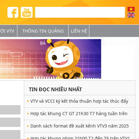
ỚI VTV
THÔNG TIN QUẢNG
LIÊN HỆ
BÁ
TIN ĐỌC NHIỀU NHẤT
VTV và VCCI ký kết thỏa thuận hợp tác thúc đẩy
phát triển doanh nghiệp giai đoạn 2025 - 2028
Hợp tác khung CT GT 21h30 T7 hàng tuần trên
VTV3
Danh sách format đề xuất kênh VTV3 năm 2025
Hợp tác khung phim 21h00 T2 đến T6 trên VTV1