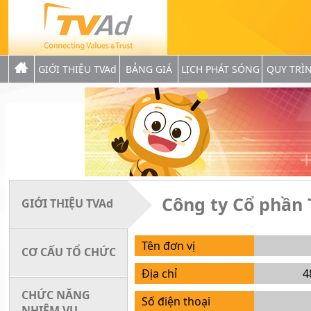
GIỚI THIỆU TVAd
BẢNG GIÁ
LỊCH PHÁT SÓNG
QUY TRÌ
Công ty Cổ phần
GIỚI THIỆU TVAd
Tên đơn vị
CƠ CẤU TỔ CHỨC
Địa chỉ
4
CHỨC NĂNG
Số điện thoại
NHIỆM VỤ