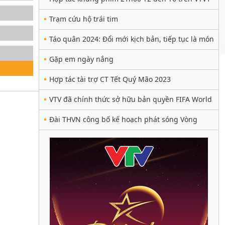
Trạm cứu hộ trái tim
Táo quân 2024: Đổi mới kịch bản, tiếp tục là món
ăn tinh thần hấp dẫn
Gặp em ngày nắng
Hợp tác tài trợ CT Tết Quý Mão 2023
VTV đã chính thức sở hữu bản quyền FIFA World
Cup 2022™
Đài THVN công bố kế hoạch phát sóng Vòng
Chung kết UEFA EURO 2020™