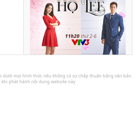
 dưới mọi hình thức nếu không có sự chấp thuận bằng văn bản.
 khi phát hành nội dung website này