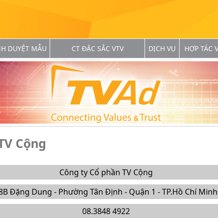
NH DUYỆT MẪU
CT ĐẶC SẮC VTV
DỊCH VỤ
HỢP TÁC V
 TV Cộng
Công ty Cổ phần TV Cộng
8B Đặng Dung - Phường Tân Định - Quận 1 - TP.Hồ Chí Minh
08.3848 4922