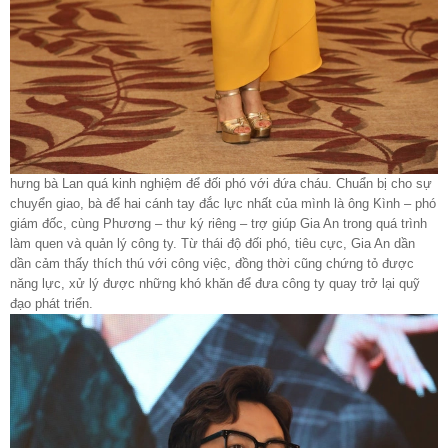
hưng bà Lan quá kinh nghiệm để đối phó với đứa cháu. Chuẩn bị cho sự
chuyển giao, bà để hai cánh tay đắc lực nhất của mình là ông Kình – phó
giám đốc, cùng Phương – thư ký riêng – trợ giúp Gia An trong quá trình
làm quen và quản lý công ty. Từ thái độ đối phó, tiêu cực, Gia An dần
dần cảm thấy thích thú với công việc, đồng thời cũng chứng tỏ được
năng lực, xử lý được những khó khăn để đưa công ty quay trở lại quỹ
đạo phát triển.