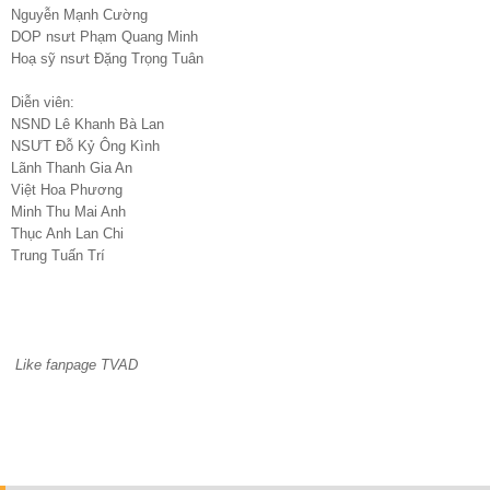
Nguyễn Mạnh Cường
DOP
nsưt Phạm Quang Minh
Hoạ sỹ
nsưt Đặng Trọng Tuân
Diễn viên:
NSND Lê Khanh
Bà Lan
NSƯT Đỗ Kỷ
Ông Kình
Lãnh Thanh
Gia An
Việt Hoa
Phương
Minh Thu
Mai Anh
Thục Anh
Lan Chi
Trung Tuấn
Trí
Like fanpage TVAD