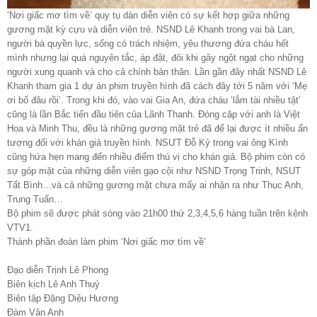
‘Nơi giấc mơ tìm về’ quy tụ dàn diễn viên có sự kết hợp giữa những
gương mặt kỳ cựu và diễn viên trẻ. NSND Lê Khanh trong vai bà Lan,
người bà quyền lực, sống có trách nhiệm, yêu thương đứa cháu hết
mình nhưng lại quá nguyên tắc, áp đặt, đôi khi gây ngột ngạt cho những
người xung quanh và cho cả chính bản thân. Lần gần đây nhất NSND Lê
Khanh tham gia 1 dự án phim truyền hình đã cách đây tới 5 năm với ‘Mẹ
ơi bố đâu rồi’. Trong khi đó, vào vai Gia An, đứa cháu ‘lắm tài nhiều tật’
cũng là lần Bắc tiến đầu tiên của Lãnh Thanh. Đóng cặp với anh là Việt
Hoa và Minh Thu, đều là những gương mặt trẻ đã để lại được ít nhiều ấn
tượng đối với khán giả truyền hình. NSƯT Đỗ Kỷ trong vai ông Kình
cũng hứa hẹn mang đến nhiều điểm thú vị cho khán giả. Bộ phim còn có
sự góp mặt của những diễn viên gạo cội như NSND Trọng Trinh, NSUT
Tất Bình…và cả những gương mặt chưa mấy ai nhận ra như Thục Anh,
Trung Tuấn…
Bộ phim sẽ được phát sóng vào 21h00 thứ 2,3,4,5,6 hàng tuần trên kênh
VTV1.
Thành phần đoàn làm phim ‘Nơi giấc mơ tìm về’
Đạo diễn
Trịnh Lê Phong
Biên kịch
Lê Anh Thuý
Biên tập
Đặng Diệu Hương
Đàm Vân Anh