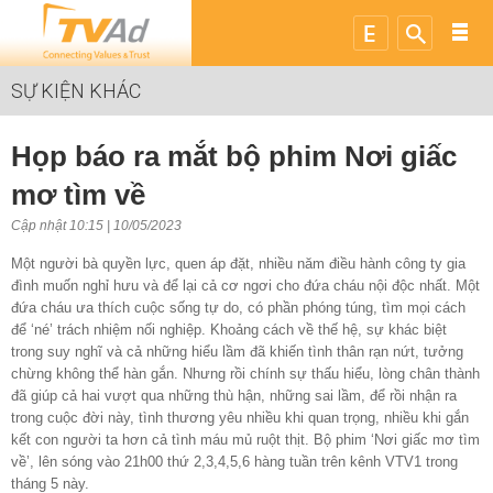
SỰ KIỆN KHÁC
Họp báo ra mắt bộ phim Nơi giấc
mơ tìm về
Cập nhật 10:15 | 10/05/2023
Một người bà quyền lực, quen áp đặt, nhiều năm điều hành công ty gia
đình muốn nghỉ hưu và để lại cả cơ ngơi cho đứa cháu nội độc nhất. Một
đứa cháu ưa thích cuộc sống tự do, có phần phóng túng, tìm mọi cách
để ‘né’ trách nhiệm nối nghiệp. Khoảng cách về thế hệ, sự khác biệt
trong suy nghĩ và cả những hiểu lầm đã khiến tình thân rạn nứt, tưởng
chừng không thể hàn gắn. Nhưng rồi chính sự thấu hiểu, lòng chân thành
đã giúp cả hai vượt qua những thù hận, những sai lầm, để rồi nhận ra
trong cuộc đời này, tình thương yêu nhiều khi quan trọng, nhiều khi gắn
kết con người ta hơn cả tình máu mủ ruột thịt. Bộ phim ‘Nơi giấc mơ tìm
về’, lên sóng vào 21h00 thứ 2,3,4,5,6 hàng tuần trên kênh VTV1 trong
tháng 5 này.