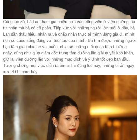
Cùng lúc đó, bà Lan tham gia nhiều hơn vào công việc ở viện dưỡng lão
tư nhân mà bà có cổ phần. Tiếp xúc với những người lớn tuổi ở đây, bà
Lan dần thấu hiểu, nhận ra và chấp nhận thực tế mình đang già đi, mình
nên có cuộc sống đúng với tuổi tác của mình. Bà tìm được những người
bạn tâm giao chia sẻ vui buồn, chia sẻ những mối quan tâm thường
ngày, cũng như giúp giám đốc trung tâm dưỡng lão giải quyết khó khăn,
giữ lại viện dưỡng lão với những mục đích và ý định tốt đẹp ban đầu.
Tưởng chừng mọi việc diễn ra êm ả, thì đúng lúc này, những bí ẩn ngày
xưa đã bị phơi bày.