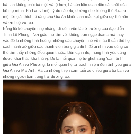
bà Lan không phải bà ruột và tệ hơn, bà còn liên quan đến cái chết của
bố mẹ mình. Bà Lan vì một lý do nào đó, dường như không thể đưa ra
một lời giải thích rõ ràng cho Gia An khiến anh mắc kẹt giữa sự thù hận
và ơn huệ với bà.
Bằng lối kể chuyện nhẹ nhàng, dí dỏm vốn là sở trường của đạo diễn
Trịnh Lê Phong, ‘Nơi giấc mơ tìm về’ không tràn ngập drama mà thay
vào đó là những tình huống, những câu chuyện nhỏ về mâu thuẫn thế hệ,
cách hành xử giữa các thành viên trong gia đình để ai nhìn vào cũng có
thể tìm thấy những điều quen thuộc. Bên cạnh đó, mảng tình yêu cũng
được khai thác khá thú vị. Đó là mối quan hệ từ ghét sang ‘cảm tình’
giữa Gia An và Phương, là mối quan hệ từ trách nhiệm đến tình yêu giữa
Gia An và Mai Anh. Và cả những thiện cảm tuổi xế chiều giữa bà Lan và
những người bạn trong trại dưỡng lão.