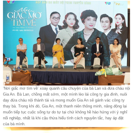
‘Nơi giấc mơ tìm về’ xoay quanh câu chuyện của bà Lan và đứa cháu nội
Gia An. Bà Lan, chồng mất sớm, một mình lèo lái công ty gia đình, nuôi
dạy đứa cháu nội thành tài và mong muốn Gia An sẽ gánh vác công ty
thay bà. Trong khi đó, Gia An, một thanh niên thông minh, năng động lại
muốn tiếp tục cuộc sống tự do tự tại chứ không hề hào hứng với ý nghĩ
nối nghiệp, nhất là khi cậu thừa hiểu tính cách nguyên tắc, hay áp đặt
của bà mình.