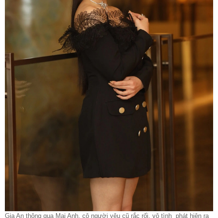
Gia An thông qua Mai Anh, cô người yêu cũ rắc rối, vô tình phát hiện ra