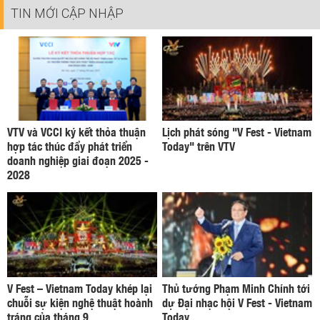
TIN MỚI CẬP NHẬP
VTV và VCCI ký kết thỏa thuận
Lịch phát sóng "V Fest - Vietnam
hợp tác thúc đẩy phát triển
Today" trên VTV
doanh nghiệp giai đoạn 2025 -
2028
V Fest – Vietnam Today khép lại
Thủ tướng Phạm Minh Chính tới
chuỗi sự kiện nghệ thuật hoành
dự Đại nhạc hội V Fest - Vietnam
tráng của tháng 9
Today