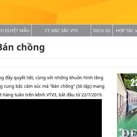
NH DUYỆT MẪU
CT ĐẶC SẮC VTV
DỊCH VỤ
HỢP TÁC V
Bán chồng
g đầy quyết liệt, cùng với những khuôn hình lãng
g cung bậc cảm xúc mà “Bán chồng” (36 tập) mang
 3 hàng tuần trên kênh VTV3, bắt đầu từ 22/7/2019.