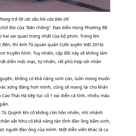
hong trả lời các câu hỏi của báo chí
 chờ đợi của “Bán chồng”. Đạo diễn Hùng Phương đã
 hai vai quan trọng nhất của bộ phim. Trong khi
 đến, thì Anh Tú (quán quân Cười xuyên Việt 2016)
m truyền hình. Tuy nhiên, cặp đôi này sẽ không làm
chất diễn mộc mạc, tự nhiên, rất phù hợp với nhân
 nguyền, không có khả năng sinh con, luôn mong muốn
hác xứng đáng hơn mình, cũng sẽ mang lại cho khán
 Cao Thái Hà tiếp tục có 1 vai diễn cá tính, nhiều màu
giận.
g Tú Quỳnh khi cô không còn hồn nhiên, nhí nhảnh
 nhân vật Như có khả năng tán tỉnh đàn ông bẩm sinh,
c người đàn ông của mình. Một diễn viên khác là ca