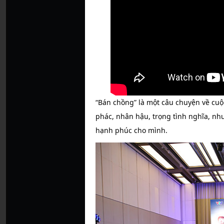
“Bán chồng” là một câu chuyện về cuộ
phác, nhân hậu, trọng tình nghĩa, như
hạnh phúc cho mình.