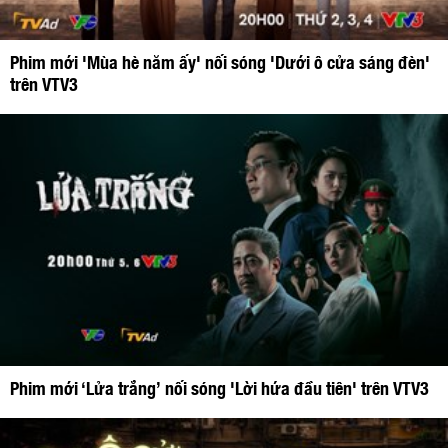
Phim mới 'Mùa hè năm ấy' nối sóng 'Dưới ô cửa sáng đèn'
trên VTV3
Phim mới ‘Lửa trắng’ nối sóng 'Lời hứa đầu tiên' trên VTV3