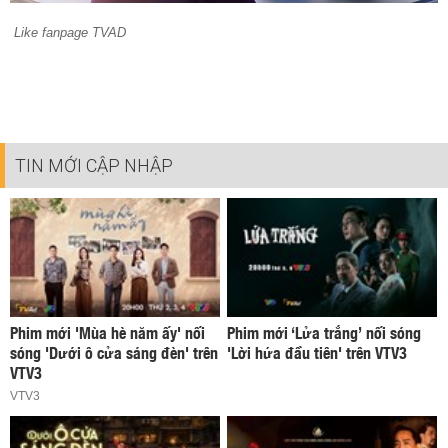
Like fanpage TVAD
TIN MỚI CẬP NHẬP
Phim mới 'Mùa hè năm ấy' nối
Phim mới ‘Lửa trắng’ nối sóng
sóng 'Dưới ô cửa sáng đèn' trên
'Lời hứa đầu tiên' trên VTV3
VTV3
VTV3