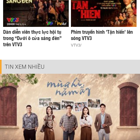
Dàn diễn viên thực lực hội tụ
Phim truyền hình 'Tận hiến' lên
trong “Dưới ô cửa sáng đèn”
sóng VTV3
trên VTV3
VTV3/
TIN XEM NHIỀU