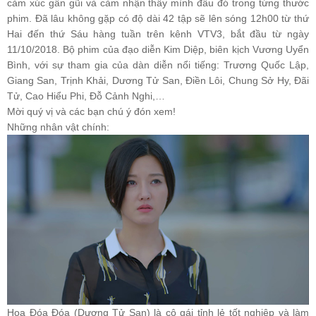
cảm xúc gần gũi và cảm nhận thấy mình đâu đó trong từng thước
phim. Đã lâu không gặp có độ dài 42 tập sẽ lên sóng 12h00 từ thứ
Hai đến thứ Sáu hàng tuần trên kênh VTV3, bắt đầu từ ngày
11/10/2018. Bộ phim của đạo diễn Kim Diệp, biên kịch Vương Uyển
Bình, với sự tham gia của dàn diễn nổi tiếng: Trương Quốc Lập,
Giang San, Trịnh Khải, Dương Tử San, Điền Lôi, Chung Sở Hy, Đãi
Tử, Cao Hiểu Phi, Đỗ Cảnh Nghi,…
Mời quý vị và các bạn chú ý đón xem!
Những nhân vật chính:
Hoa Đóa Đóa (Dương Tử San) là cô gái tỉnh lẻ tốt nghiệp và làm