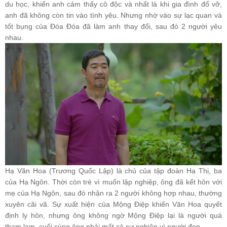
du học, khiến anh cảm thấy cô độc và nhất là khi gia đình đổ vỡ,
anh đã không còn tin vào tình yêu. Nhưng nhờ vào sự lạc quan và
tốt bụng của Đóa Đóa đã làm anh thay đổi, sau đó 2 người yêu
nhau.
Hạ Văn Hoa (Trương Quốc Lập) là chủ của tập đoàn Hạ Thị, ba
của Hạ Ngôn. Thời còn trẻ vì muốn lập nghiệp, ông đã kết hôn với
mẹ của Hạ Ngôn, sau đó nhận ra 2 người không hợp nhau, thường
xuyên cãi vã. Sự xuất hiện của Mộng Điệp khiến Văn Hoa quyết
định ly hôn, nhưng ông không ngờ Mộng Điệp lại là người quá
tham lam, cuối cùng ông phải mất cả sự nghiệp vì người đẹp.