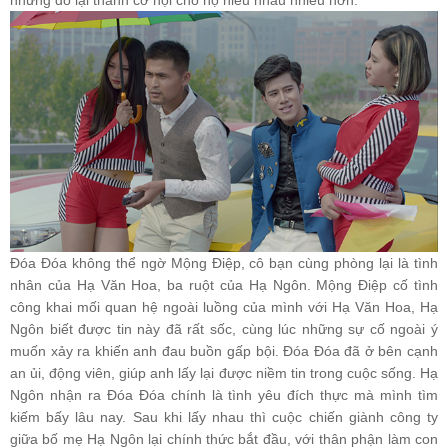
nhưng đó lại thành cơ hội cho họ hiểu nhau nhiều hơn.
Đóa Đóa không thể ngờ Mộng Điệp, cô bạn cùng phòng lại là tình
nhân của Hạ Văn Hoa, ba ruột của Hạ Ngôn. Mộng Điệp cố tình
công khai mối quan hệ ngoài luồng của mình với Hạ Văn Hoa, Hạ
Ngôn biết được tin này đã rất sốc, cùng lúc những sự cố ngoài ý
muốn xảy ra khiến anh đau buồn gấp bội. Đóa Đóa đã ở bên cạnh
an ủi, động viên, giúp anh lấy lại được niềm tin trong cuộc sống. Hạ
Ngôn nhận ra Đóa Đóa chính là tình yêu đích thực mà mình tìm
kiếm bấy lâu nay. Sau khi lấy nhau thì cuộc chiến giành công ty
giữa bố mẹ Hạ Ngôn lại chính thức bắt đầu, với thân phận làm con