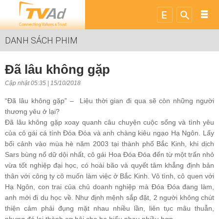
DANH SÁCH PHIM
Đã lâu không gặp
Cập nhật 05:35 | 15/10/2018
“Đã lâu không gặp” – Liệu thời gian đi qua sẽ còn những người
thương yêu ở lại?
Đã lâu không gặp xoay quanh câu chuyện cuộc sống và tình yêu
của cô gái cá tính Đóa Đóa và anh chàng kiêu ngạo Hạ Ngôn. Lấy
bối cảnh vào mùa hè năm 2003 tại thành phố Bắc Kinh, khi dịch
Sars bùng nổ dữ dội nhất, cô gái Hoa Đóa Đóa đến từ một trấn nhỏ
vừa tốt nghiệp đại học, có hoài bão và quyết tâm khẳng định bản
thân với công ty cô muốn làm việc ở Bắc Kinh. Vô tình, cô quen với
Hạ Ngôn, con trai của chủ doanh nghiệp mà Đóa Đóa đang làm,
anh mới đi du học về. Như định mệnh sắp đặt, 2 người không chút
thiện cảm phải đụng mặt nhau nhiều lần, liên tục mâu thuẫn,